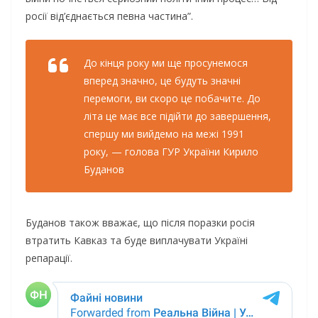
росії від’єднається певна частина”.
До кінця року ми ще просунемося
вперед значно, це будуть значні
перемоги, ви скоро це побачите. До
літа це має все підійти до завершення,
спершу ми вийдемо на межі 1991
року, — голова ГУР України Кирило
Буданов
Буданов також вважає, що після поразки росія
втратить Кавказ та буде виплачувати Україні
репарації.