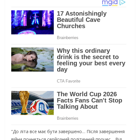
“До літа все має бути завершено… Після завершення
війни почнеться серйозний політичний процес… Від