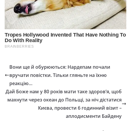
Вони ще й обурюються: Нардепам почали
вручати повістки. Тільки гляньте на їхню
реакцію…
Дай Боже нам у 80 років мати таке здоров’я, щоб
махнути через океан до Польщі, за ніч дістатися
Києва, провести 6 годинний візит –
аплодисменти Байдену