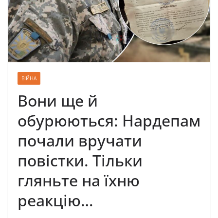
ВІЙНА
Вони ще й
обурюються: Нардепам
почали вручати
повістки. Тільки
гляньте на їхню
реакцію…