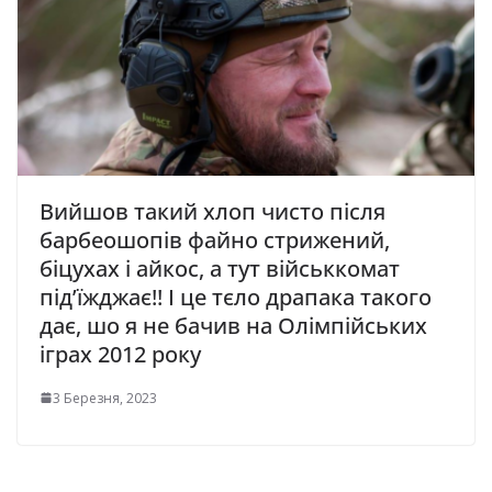
Вийшов такий хлоп чисто після
барбеошопів файно стрижений,
біцухах і айкос, а тут військкомат
під’їжджає!! І це тєло драпака такого
дає, шо я не бачив на Олімпійських
іграх 2012 року
3 Березня, 2023