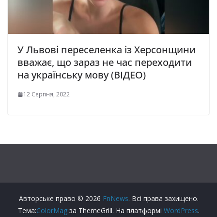
У Львові переселенка із Херсонщини
вважає, що зараз не час переходити
на українську мову (ВІДЕО)
12 Серпня, 2022
Авторське право © 2026
FnNews
. Всі права захищено.
Тема:
ColorMag
за ThemeGrill. На платформі
WordPress
.