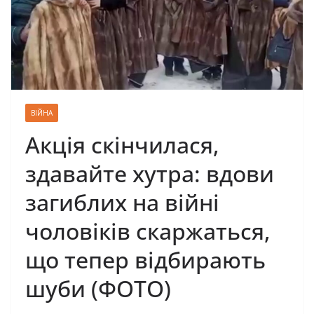
ВІЙНА
Акція скінчилася,
здавайте хутра: вдови
загиблих на війні
чоловіків скаржаться,
що тепер відбирають
шуби (ФОТО)