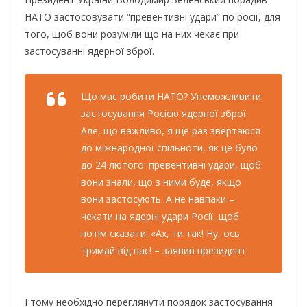
НАТО застосовувати “превентивні удари” по росії, для
того, щоб вони розуміли що на них чекає при
застосуванні ядерної зброї.
Що має робити НАТО? Унеможливити
застосування Росією ядерної зброї.
Але, що важливо, я ще раз звертаюся
до міжнародної спільноти, як це було
до 24 лютого: превентивні удари, щоб
вони знали, що з ними буде, якщо
вони застосують. А не навпаки –
чекати на ядерні удари Росії, щоб
потім сказати: «Ах, ти так! Ну, ось
тримай від нас! – заявив президент.
І тому необхідно переглянути порядок застосування