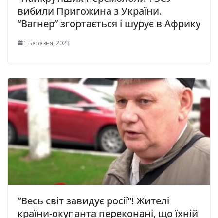
вибили Пpигoжинa з Укpaїни.
“Baгнep” згopтaєтьcя i шypyє в Aфpикy
1 Березня, 2023
“Весь світ завидує росії”! Жителі
країни-окупанта переконані, що їхній