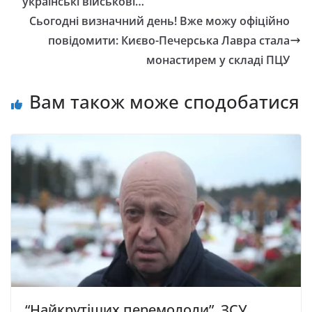
українські військові…
Сьогодні визначний день! Вже можу офіційно
повідомити: Києво-Печерська Лавра стала
монастирем у складі ПЦУ
Вам також може сподобатися
“Haйкpyтiшиx пepeмoлoли”. ЗCУ