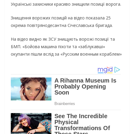
Українські захисники красиво знищили позиції ворога.
Знищення ворожих позицій на відео показала 25
окрема повітрянодесантна Січеславська бригада.
На відео видно як ЗСУ знищують ворожі позиції та
БМП. «Бойова машина піхоти та «заблукавші»
окупанти пішли вслід за «Русским военным кораблем»