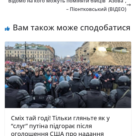
Відомо на кого можуть поміняти бійців “Азова”,
– Піонтковський (ВІДЕО)
Вам також може сподобатися
Сміх тай годі! Тільки гляньте як у
“слуг” путіна підгорає після
оголошення США про надання