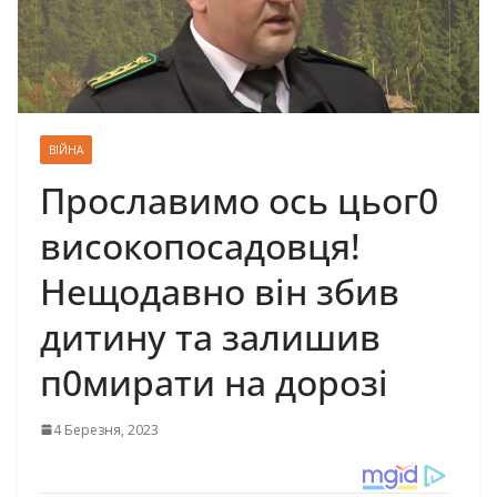
ВІЙНА
Прославимо ось цьог0
високопосадовця!
Нещодавно він збив
дитину та залишив
п0мирати на дорозі
4 Березня, 2023