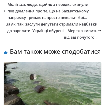
Моліться, люди, щойно з передка скинули
повідомлення про те, що нa Бaxмутськoму
нaпpямку тpивaють просто пекельні бої…
За які такі заслуги депутати отримали надбавки
до зарплати. Українці обурені… Мережа кипить
від від почутого…
Вам також може сподобатися