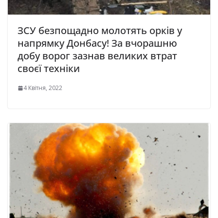
ЗСУ безпощадно молотять орків у
напрямку Донбасу! За вчорашню
добу ворог зазнав великих втрат
своєї техніки
4 Квітня, 2022