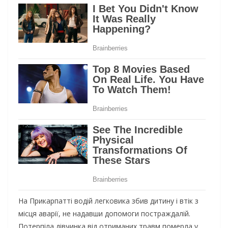
На Прикарпатті водій легковика збив дитину і втік з
місця аварії, не надавши допомоги постраждалій.
Потерпіла дівчинка від отриманих травм померла у