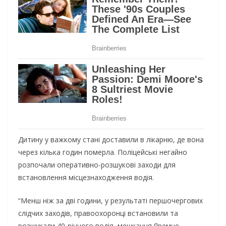
Дитину у важкому стані доставили в лікарню, де вона
через кілька годин померла. Поліцейські негайно
розпочали оперативно-розшукові заходи для
встановлення місцезнаходження водія.
“Менш ніж за дві години, у результаті першочергових
слідчих заходів, правоохоронці встановили та
розшукали 40-річного водія, мешканця Яремче.