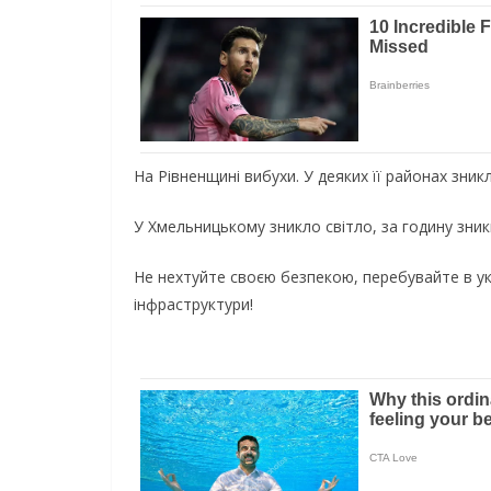
На Рівненщині вибухи. У деяких її районах зникл
У Хмельницькому зникло світло, за годину зни
Не нехтуйте своєю безпекою, перебувайте в укр
інфраструктури!