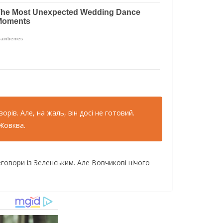
орів. Але, на жаль, він досі не готовий.
 Жовква.
еговори із Зеленським. Але Вовчикові нічого