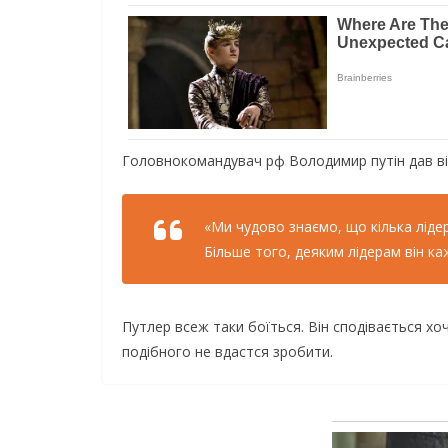
Головнокомандувач рф Володимир путін дав від
«Ми чудово знаємо, що кілька лідері
Більше того, деяким лідерам він ка
Путлер всеж таки боїться. Він сподівається хоч
подібного не вдастся зробити.