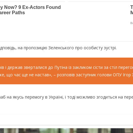
повідь, на пропозицію Зеленського про особисту зустрі.
в і держав зверталися до Путіна із закликом сісти за стіл перегов
же, що час ще не настав», – розповів заступник голови ОПУ Ігор
аб на якусь перемогу в Україні, і тоді можливо згодиться на пер