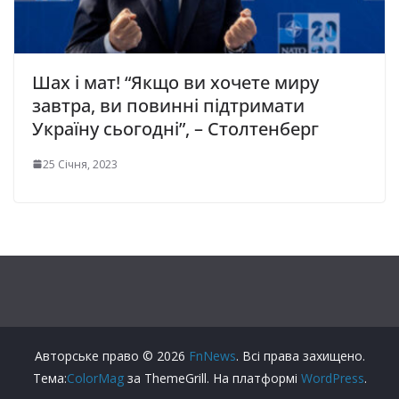
Шах і мат! “Якщо ви хочете миру
завтра, ви повинні підтримати
Україну сьогодні”, – Столтенберг
25 Січня, 2023
Авторське право © 2026
FnNews
. Всі права захищено.
Тема:
ColorMag
за ThemeGrill. На платформі
WordPress
.