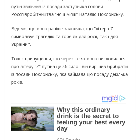
путін звільнив із посади заступника голови
Росспівробітництва “няш-м’яш” Наталію Поклонську.
Відомо, що вона раніше заявляла, що “літера Z
символізує трагедію та горе як для росії, так і для
України!”.
Тож є припущення, що через те як вона висловилася
про літеру “Z” путіна це збісило і він вирішив брибрати
із посади Поклонську, яка займала цю посаду декілька
років.