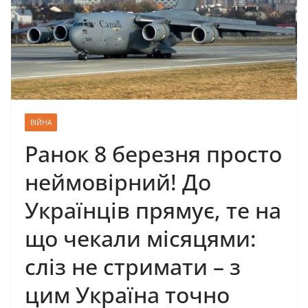
ВІЙНА
Ранок 8 березня просто
неймовірний! Дo
Укpaїнцiв пpямyє, те на
що чекали місяцями:
слiз нe стpимaти – з
цим Укpaїнa тoчнo