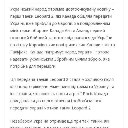
Український народ отримав довгоочікувану новину –
перші танки Leopard 2, які Канада обіцяла передати
Україні, вже прибули до Європи. За повідомленням
міністерки оборони Канади Аніти Ананд, перший
основний бойовий танк вже відправився до України
на літаку Королівських повітряних сил Канади з міста
Галіфакс. Канада підтримує народ України і готова
надавати українським Збройним Силам зброю, яка
потрібна для перемоги.
Ця передача танків Leopard 2 стала можливою після
ключового рішення Німеччини підтримати Україну та
інші країни, які воюють проти агресії Росії. Канада
приєдналася до цього рішення і зобов’язалася
передати Україні чотири танки Leopard 2.
Незабаром Україна отримає ще три такі танки, які