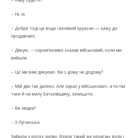
– Ні, ні.
– Добре тоді ця вода і великий круасан — кажу до
продавчині.
– Дякую.. – сором’язливо сказав військовий, коли ми
вийшли.
– Це ми вам дякуємо. Ви з дому чи додому?
– Мій дім так далеко. Але зараз у військкомат, а потім
таки й на малу Батьківщину, захищати..
– Ви звідки?
– З Луганська.
Зайшла у кіоску знову. Взяла такий же круасан, воду і