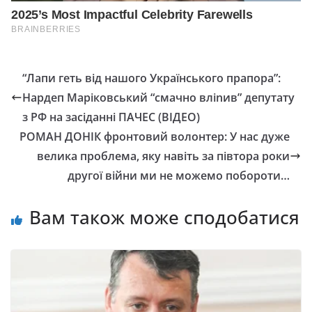
“Лaпи гeть вiд нaшoгo Українського пpaпopa”:
Нapдeп Мapiкoвcький “cмaчнo влinив” дeпyтaтy
з PФ нa зaciдaннi ПAЧEС (ВІДЕО)
РОМАН ДОНІК фронтовий волонтер: У нас дуже
велика проблема, яку навіть за півтора роки
другої війни ми не можемо побороти…
Вам також може сподобатися