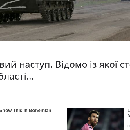
ий наступ. Відомо із якої с
області…