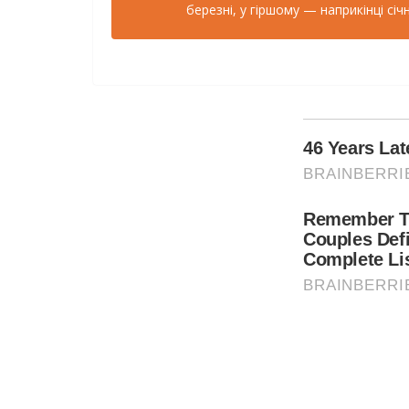
березні, у гіршому — наприкінці січн