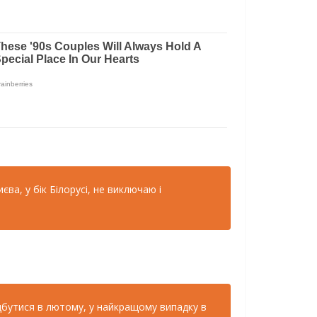
ва, у бік Білорусі, не виключаю і
ідбутися в лютому, у найкращому випадку в