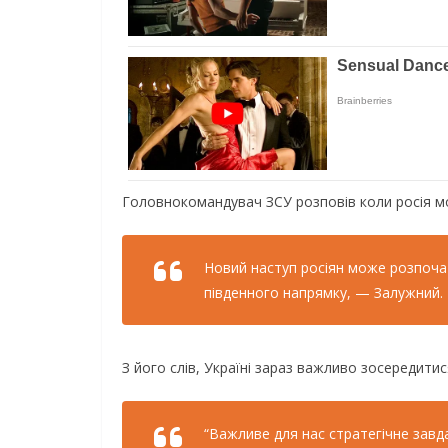
Головнокомандувач ЗСУ розповів коли росія мо
Новий наступ росіян може розпочати
південного напрямку, — Залужний.
З його слів, Україні зараз важливо зосередитис
“Важливе для нас стратегічне завд