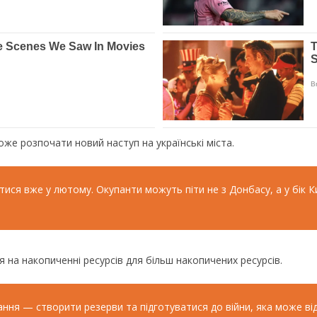
же розпочати новий наступ на українські міста.
ся вже у лютому. Окупанти можуть піти не з Донбасу, а у бік Киє
я на накопиченні ресурсів для більш накопичених ресурсів.
ання — створити резерви та підготуватися до війни, яка може в