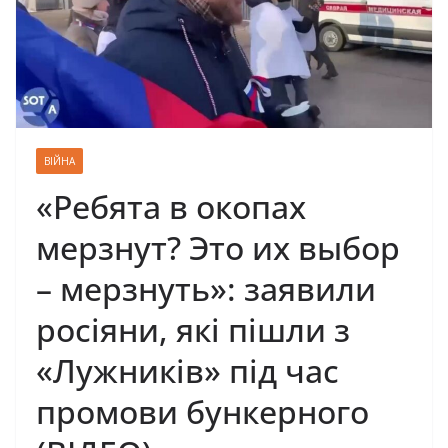
ВІЙНА
«Ребята в окопах
мерзнут? Это их выбор
– мерзнуть»: заявили
росіяни, які пішли з
«Лужників» під час
промови бункерного