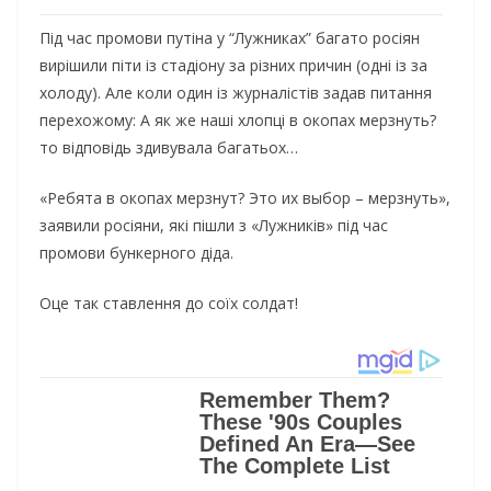
Під час промови путіна у “Лужниках” багато росіян
вирішили піти із стадіону за різних причин (одні із за
холоду). Але коли один із журналістів задав питання
перехожому: А як же наші хлопці в окопах мерзнуть?
то відповідь здивувала багатьох…
«Ребята в окопах мерзнут? Это их выбор – мерзнуть»,
заявили росіяни, які пішли з «Лужників» під час
промови бункерного діда.
Оце так ставлення до соїх солдат!