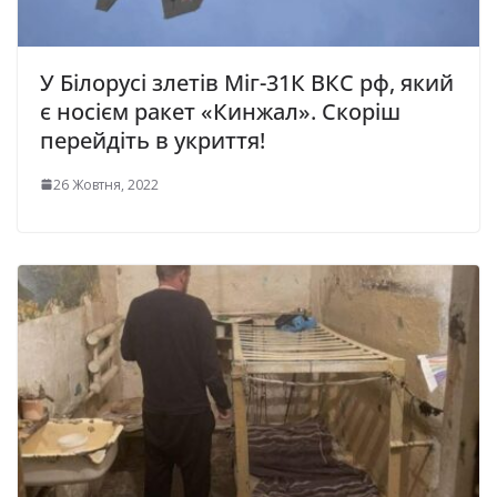
У Білорусі злетів Міг-31К ВКС рф, який
є носієм ракет «Кинжал». Скоріш
перейдіть в укриття!
26 Жовтня, 2022