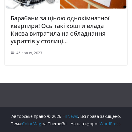
Барабани за ціною однокімнатної
квартири! Ось такі кошти влада
Києва витратила на обладнання
укриттів у столиці…
14 Червня, 2023
Авторське право © 2026
FnNews
. Всі права захищено.
Тема:
ColorMag
за ThemeGrill. На платформі
WordPress
.