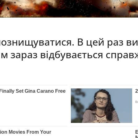
мознищуватися. В цей раз ви
ам зараз відбувається справ