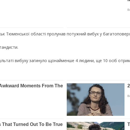
овськ Тюменської області пролунав потужний вибух у багатоповер
гандисти.
езультаті вибуху загинуло щонайменше 4 людини, ще 10 осіб отри