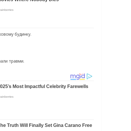
ховому будинку.
мали травми.