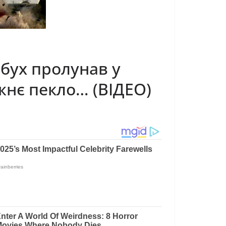
бух пролунав у
жнє пекло… (ВІДЕО)