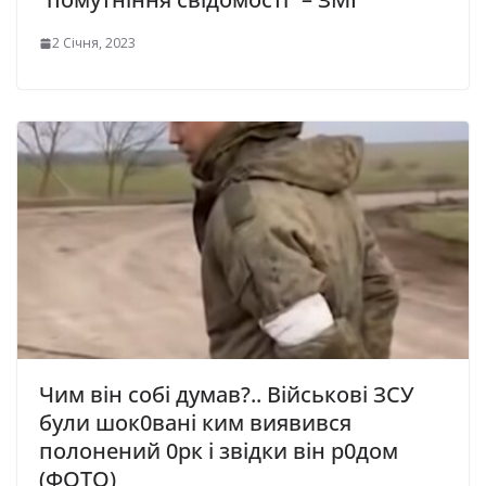
2 Січня, 2023
Чим він собі думав?.. Військові ЗСУ
були шок0вані ким виявився
полонений 0рк і звідки він р0дом
(ФОТО)