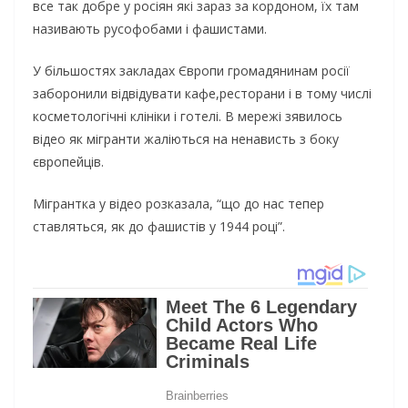
все так добре у росіян які зараз за кордоном, їх там
називають русофобами і фашистами.
У більшостях закладах Європи громадянинам росії
заборонили відвідувати кафе,ресторани і в тому числі
косметологічні клініки і готелі. В мережі зявилось
відео як мігранти жаліються на ненависть з боку
європейців.
Мігрантка у відео розказала, “що до нас тепер
ставляться, як до фашистів у 1944 році”.