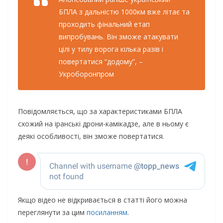
БПЛА з дальністю 1000км вже літає та
проходить фінальний етап
випробувань. Він зможе атакувати
цілі у тилу ворога кілька разів і
повертатися “додому”, –
Укроборонпром
Повідомляється, що за характеристиками БПЛА
схожий на іранські дрони-камікадзе, але в ньому є
деякі особливості, він зможе повертатися.
Якщо відео не відкривається в статті його можна
переглянути за цим
посиланням
.