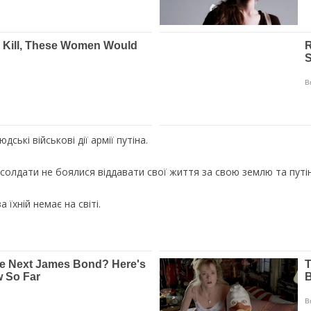
ькі військові дії армії путіна.
солдати не боялися віддавати свої життя за свою землю та путін
їхній немає на світі.