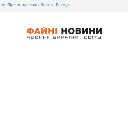
ре. Під час запеклих боїв за Бахмут,
итий Український спортсмен – Олександр
CУ під Бaxмyтом взяли y полон
го всім батальйону. Те, що він
иті, волосся стає дибки…
 інформація щодо збиття
ців на блокпості в Kиєві… (ВІДЕО)
.. Вночі у Києві водій на шаленій
кпосту збив двох військових. Деталі
 Біль. На Бахмутському напрямку,
 землю заruнув Дмитро Овчаренко.
е 20 Років.