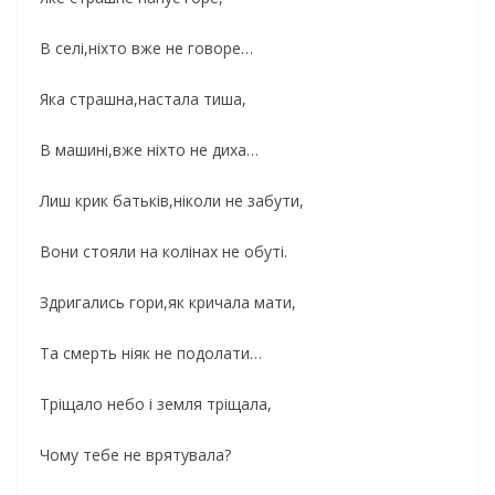
В селі,ніхто вже не говоре…
Яка страшна,настала тиша,
В машині,вже ніхто не диха…
Лиш крик батьків,ніколи не забути,
Вони стояли на колінах не обуті.
Здригались гори,як кричала мати,
Та смерть ніяк не подолати…
Тріщало небо і земля тріщала,
Чому тебе не врятувала?