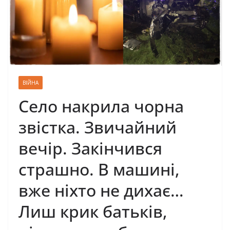
ВІЙНА
Село накрила чорна
звістка. Звичайний
вечір. Закінчився
страшно. В машині,
вже ніхто не дихає…
Лиш крик батьків,