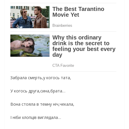
Забрала смерть,у когось тата,
У когось друга,сина,брата…
Вона стояла в темну ніч,чекала,
І ніби хлопців виглядала…