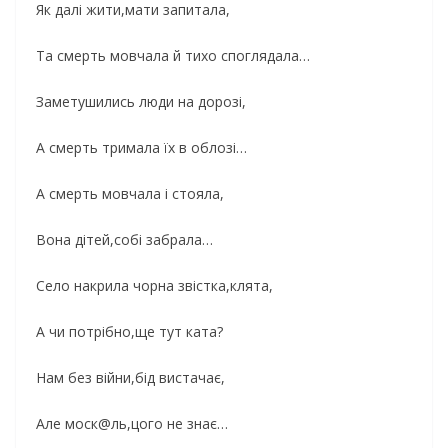
Як далі жити,мати запитала,
Та смерть мовчала й тихо споглядала…
Заметушились люди на дорозі,
А смерть тримала їх в облозі…
А смерть мовчала і стояла,
Вона дітей,собі забрала…
Село накрила чорна звістка,клята,
А чи потрібно,ще тут ката?
Нам без війни,бід вистачає,
Але моск@ль,цого не знає…