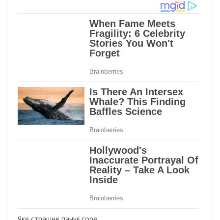
Яке страшне панує горе,