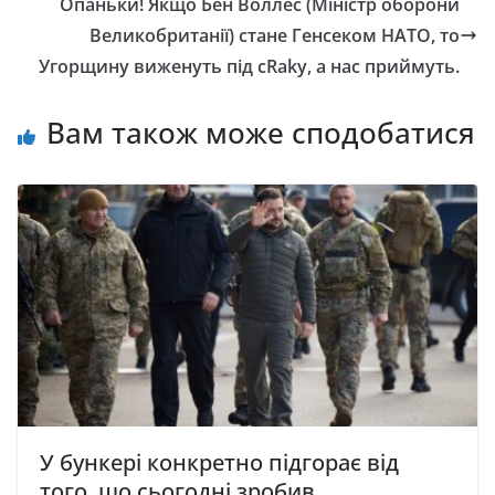
Опаньки! Якщо Бен Воллес (Міністр оборони
Великобританії) стане Генсеком НАТО, то
Угорщину виженуть під сRаkу, а нас приймуть.
Вам також може сподобатися
У бункері конкретно підгорає від
того, що сьогодні зробив