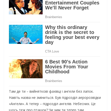
Там де ти – вийняткові фахівці і ангели без лапок.
Навіть назва не зміниться. Був підрозділ аеророзвідки
«Ангели». А тепер – підрозділ ангелів. Небесних. Це
щось теж про пташок? Чи чим ти тепер там