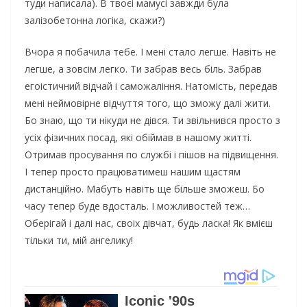
туди написала). В твоєі мамусі завжди була
залізобетонна логіка, скажи?)
Вчора я побачила тебе. І мені стало легше. Навіть не
легше, а зовсім легко. Ти забрав весь біль. Забрав
егоістичний відчай і саможаління. Натомість, передав
мені неймовірне відчуття того, що зможу далі жити.
Бо знаю, що ти нікуди не дівся. Ти звільнився просто з
усіх фізичних посад, які обіймав в нашому житті.
Отримав просування по службі і пішов на підвищення.
І тепер просто працюватимеш нашим щастям
дистанційно. Мабуть навіть ще більше зможеш. Бо
часу тепер буде вдосталь. І можливостей теж…
Оберігай і далі нас, своіх дівчат, будь ласка! Як вмієш
тільки ти, мій ангелику!