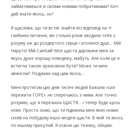
займатимешся зі своіми новими побратимами? Хоч
дай знати якось, ок?
Я щаслива, що ти встиг знайти всі відповіді на ті
глибинні питання, які стільки років зводили тебе з
розуму аж до роздертого серця і оголеноі душі… Мій
Наруто! Мій СанКай! Моє щастя дароване мені за
якусь дуже хорошу поведінку, мабуть. Але коли це я
встигла такою зразковою бути? Може ти мені
авансом? Подумаю над цим якось…
Мені протягом цих днів тисячі людей бажали «сил
пережити ГОРЕ». не сперечаюсь з ними. Але точно
розумію, що я пережила ЩАСТЯ… І тепер буде щось
нове. Просто знаю, що ти підкинеш мені яких нових
скілів на побудову іншоі моделі щастя. В якій ти якось
по-іншому присутній. Я освою цю техніку, обіцяю.