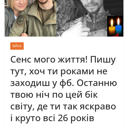
ВІЙНА
Сенс мого життя! Пишу
тут, хоч ти роками не
заходиш у фб. Останню
твою ніч по цей бік
світу, де ти так яскраво
і круто всі 26 років