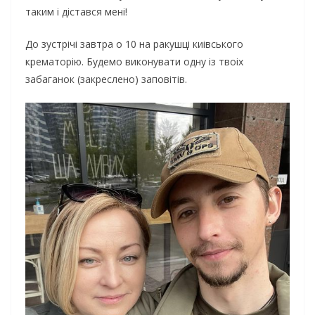
таким і дістався мені!
До зустрічі завтра о 10 на ракушці киівського
крематорію. Будемо виконувати одну із твоіх
забаганок (закреслено) заповітів.