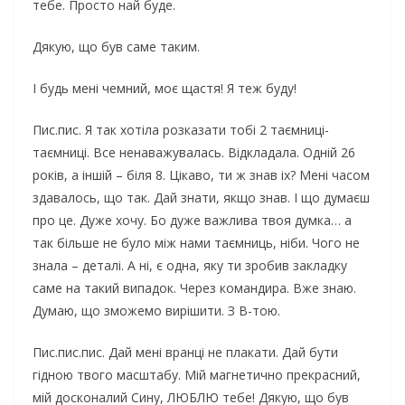
тебе. Просто най буде.
Дякую, що був саме таким.
І будь мені чемний, моє щастя! Я теж буду!
Пис.пис. Я так хотіла розказати тобі 2 таємниці-
таємниці. Все ненаважувалась. Відкладала. Одній 26
років, а іншій – біля 8. Цікаво, ти ж знав іх? Мені часом
здавалось, що так. Дай знати, якщо знав. І що думаєш
про це. Дуже хочу. Бо дуже важлива твоя думка… а
так більше не було між нами таємниць, ніби. Чого не
знала – деталі. А ні, є одна, яку ти зробив закладку
саме на такий випадок. Через командира. Вже знаю.
Думаю, що зможемо вирішити. З В-тою.
Пис.пис.пис. Дай мені вранці не плакати. Дай бути
гідною твого масштабу. Мій магнетично прекрасний,
мій досконалий Сину, ЛЮБЛЮ тебе! Дякую, що був