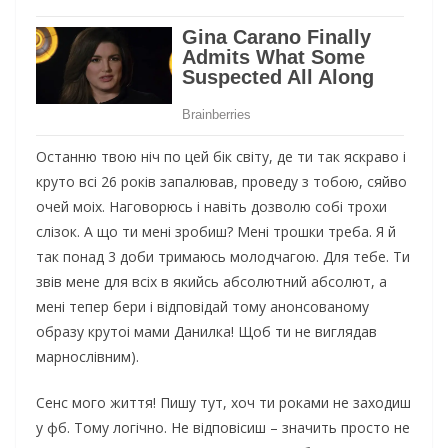
Останню твою ніч по цей бік світу, де ти так яскраво і
круто всі 26 років запалював, проведу з тобою, сяйво
очей моіх. Наговорюсь і навіть дозволю собі трохи
слізок. А що ти мені зробиш? Мені трошки треба. Я й
так понад 3 доби тримаюсь молодчагою. Для тебе. Ти
звів мене для всіх в якийсь абсолютний абсолют, а
мені тепер бери і відповідай тому анонсованому
образу крутоі мами Данилка! Щоб ти не виглядав
марнослівним).
Сенс мого життя! Пишу тут, хоч ти роками не заходиш
у фб.
Тому логічно. Не відповісиш – значить просто не