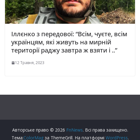
Іллєнко з передової: “Всім, чуєте, всім
українцям, які живуть на мирній
території раджу завтра ж взяти і ..”
12 Травня, 2023
Авторське право © 2026
FnNews
. Всі права захищено.
Тема:
ColorMag
за ThemeGrill. На платформі
WordPress
.