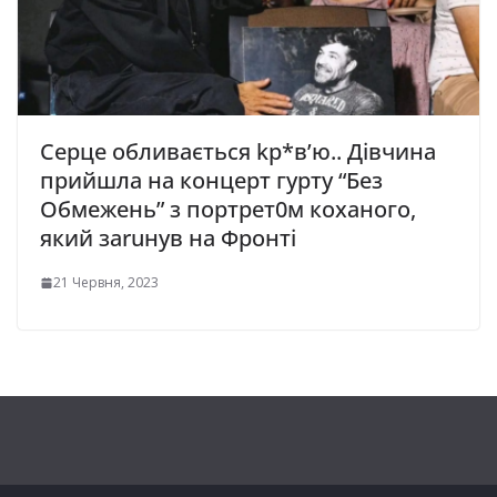
Серце обливається kр*в’ю.. Дівчина
прийшла на концерт гурту “Без
Обмежень” з портрет0м коханого,
який заruнув на Фронті
21 Червня, 2023