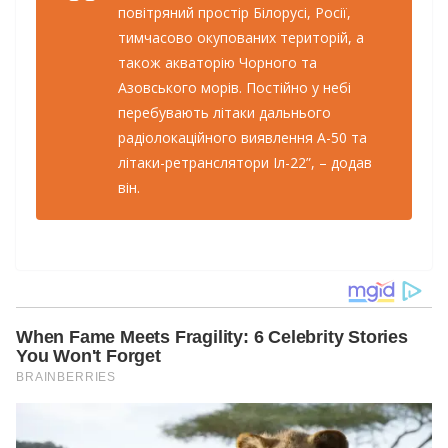
повітряний простір Білорусі, Росії,
тимчасово окупованих територій, а
також акваторію Чорного та
Азовського морів. Постійно у небі
перебувають літаки дальнього
радіолокаційного виявлення А-50 та
літаки-ретранслятори Іл-22”, – додав
він.