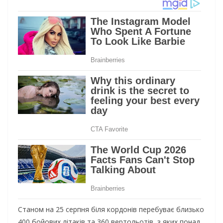
Станом на 25 серпня біля кордонів перебуває близько
400 бойових літаків та 360 вертольотів, з яких понад