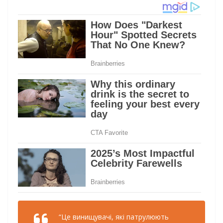
“Це винищувачі, які патрулюють