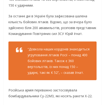
150 є ударними.
За останні дні в Україні була зафіксована шалена
кількість бойових літаків. Відомо, що за вчора було
здійснено біля 200 авіавильотів, розповів представник
Командування Повітряних сил ЗСУ Юрій Ігнат.
“Довкола наших кордонів знаходиться
угруповання літаків Росії – понад 400
бойових літаків. Також є 360
вертольотів, із них понад 150 –
ударні, такі як К 52”, – сказав Ігнат.
Російська армія переважно застосовувала
бомбардувальники Су-22М3, які носять ракети Х-22.