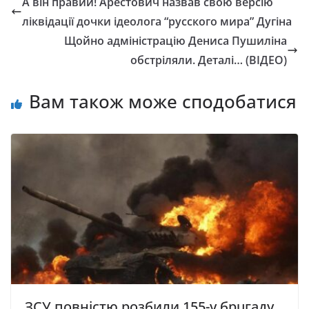
А він правий! Арестович назвав свою версію
ліквідації дочки ідеолога “русского мира” Дугіна
Щойно адміністрацію Дениса Пушиліна
обстріляли. Деталі… (ВІДЕО)
Вам також може сподобатися
ЗСУ повністю розбили 155-у брuгaду