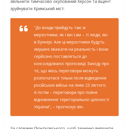
звільнити тимчасово окупований Херсон та вщент
зруйнувати Кримський міст.
“До влади прийдуть такі ж
мерзотники, як і він сам – ті люди, які
в бункері. Але ці мерзотники будуть
змушені зважати на реальність і вони
серйозно поставляться до
консолідованої пропозиції Заходу про
те, що якісь переговори можуть
розпочатися тільки після відведення
російських військ на лінію 23 лютого.
А потім – переговори про повне
відновлення територіальної цілісності
України”, – прогнозує він.
За словами Піонтковського, щоб технічно вирішити