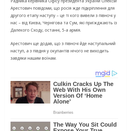
Радника керівника Офісу президента України Олексій
Арестович повідоми, що росія жде підкріплення для
другого етапу наступу – це ті кого вивели з півночі у
нас – від Києва, Чернігова та Сум, які приїжджають із
Далекого Сходу, останні, 5-а армія.
Арестович ще додав, що з півночі йде наступальний
наступ, а з півдня у окупантів нічого не виходить
завдяки нашим воїнам.