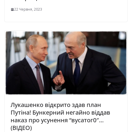
22 Червня, 2023
Лукашенко відкрито здав план
Путіна! Бункерний негайно віддав
наказ про усунення “вусатог0″…
(ВІДЕО)