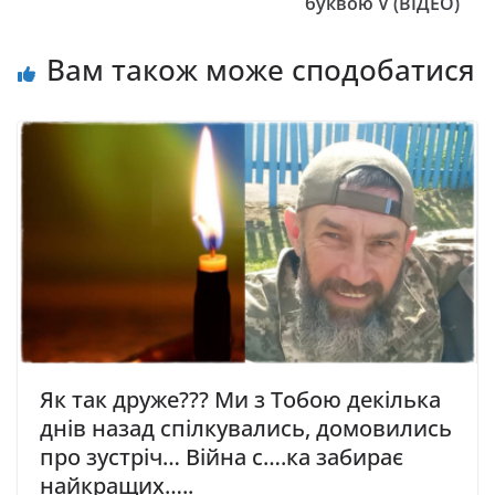
буквою V (ВІДЕО)
Вам також може сподобатися
Як так друже??? Ми з Тобою декілька
днів назад спілкувались, домовились
про зустріч… Війна с….ка забирає
найкращих…..