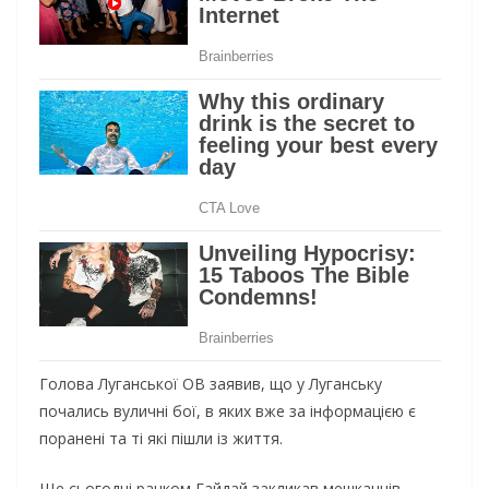
Голова Луганської ОВ заявив, що у Луганську
почались вуличні бої, в яких вже за інформацією є
поранені та ті які пішли із життя.
Ще сьогодні ранком Гайдай закликав мешканців