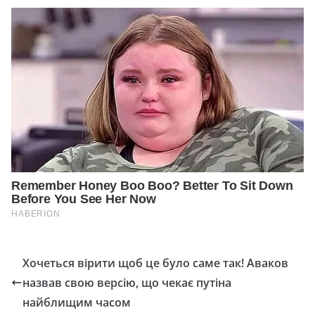
Хочеться вірити щоб це було саме так! Аваков
назвав свою версію, що чекає путіна
найблищим часом