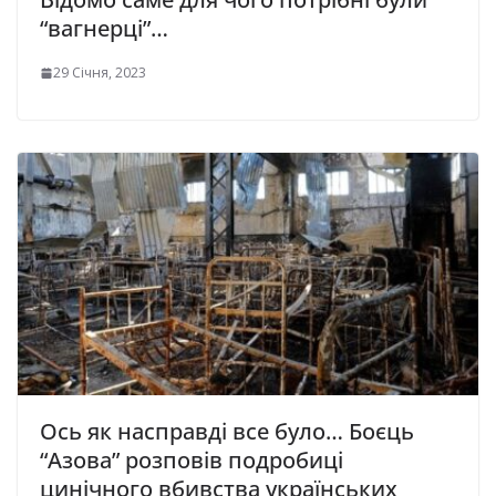
“вагнерці”…
29 Січня, 2023
Ось як насправді все було… Боєць
“Азова” розповів подробиці
цинічного вбивства українських