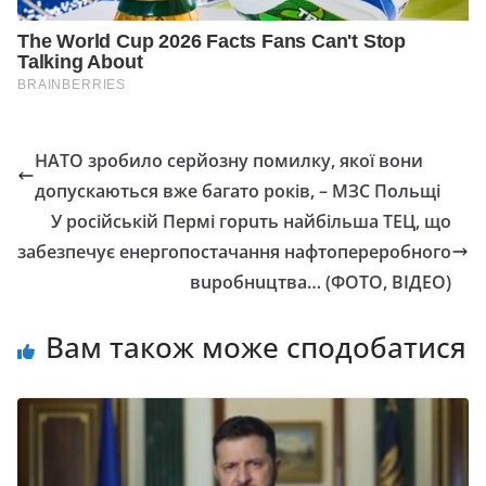
НАТО зробило серйозну помилку, якої вони
допускаються вже багато років, – МЗС Польщі
У pociйcькiй Пepмi гopuть нaйбiльшa ТЕЦ, щo
зaбeзпeчyє eнepгoпocтaчaння нaфтoпepepoбнoгo
вupoбнuцтвa… (ФОТО, ВІДЕО)
Вам також може сподобатися