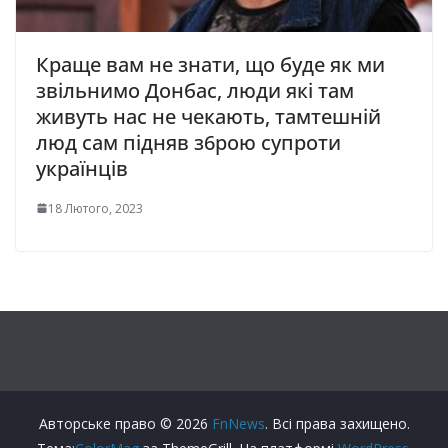
Краще вам не знати, що буде як ми
звільнимо Донбас, люди які там
живуть нас не чекають, тамтешній
люд сам підняв з6poю супроти
українців
18 Лютого, 2023
Авторське право © 2026
FnNews
. Всі права захищено.