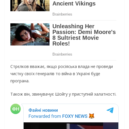
Стрєлков вважає, якщо росіяська влада не проведи
чистку своїх генералів то війна в Україні буде
програна.
Також він, звинувачує Шойгу у приступній халатності.