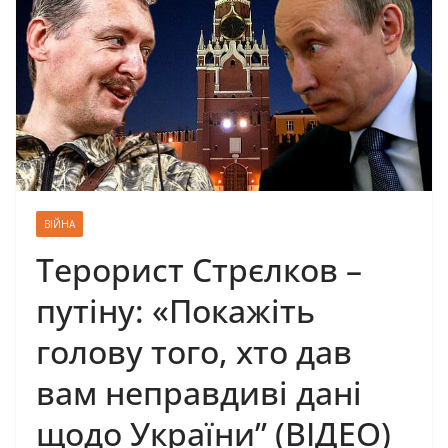
ВІЙНА
Терорист Стрєлков –
путіну: «Покажіть
голову того, хто дав
вам неправдиві дані
щодо України” (ВІДЕО)