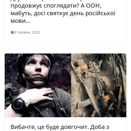
продовжує споглядати? А ООН,
мaбуть, дoci cвяткує дeнь pociйcькoї
мoви…
8 Червня, 2023
Вибачте, це буде довгочит. Доба з