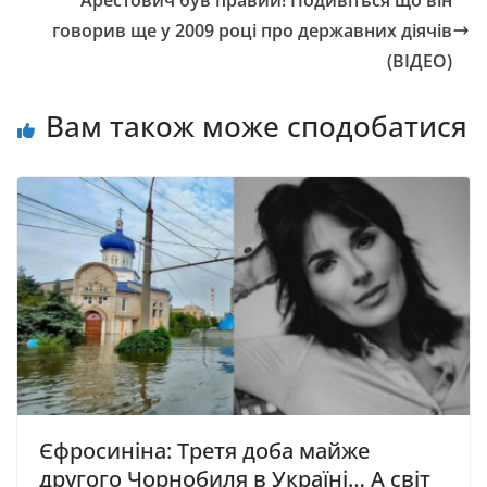
Арестович був правий! Подивіться що він
говорив ще у 2009 році про державних діячів
(ВІДЕО)
Вам також може сподобатися
Єфpocинiнa: Третя доба майже
другого Чорнобиля в Україні… А cвiт