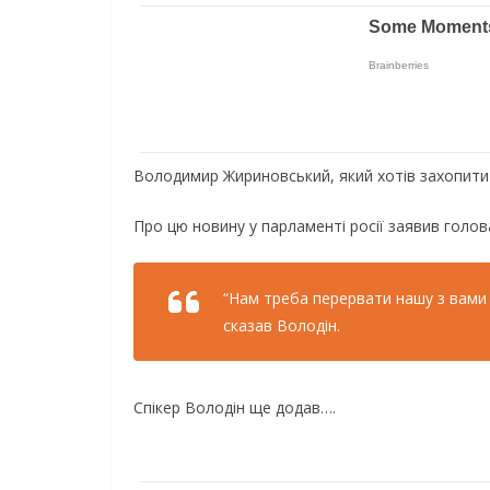
Володимир Жириновський, який хотів захопити У
Про цю новину у парламенті росії заявив голо
“Нам треба перервати нашу з вами
сказав Володін.
Спікер Володін ще додав….