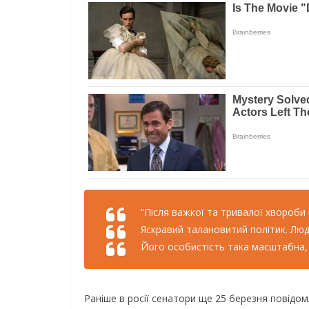
“Після важкої та тривалої хвороб
Яскравий талановитий політик. Люд
Його особистість така масштабна, 
Раніше в росії сенатори ще 25 березня повідо