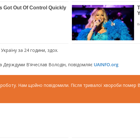
країну за 24 години, здох.
ва Держдуми В’ячеслав Володін, повідомляє
UAINFO.org
 роботу. Нам щойно повідомили. Після тривалої хвороби помер