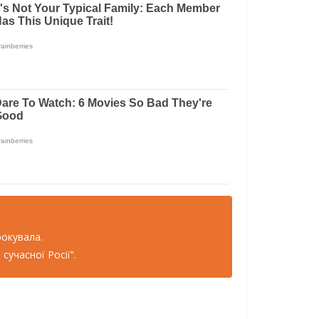
рокувала.
учасної Росії”.