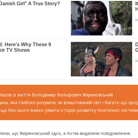
и пішов із життя Володимир Вольфович Жириновський.
ина, яка глибоко розуміла, як влаштований світ і багато що про
що без нього важко уявити історію розвитку політичної системи с
мляли, що Жириновський здох, а потім видаляли повідомлення.