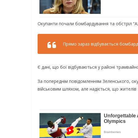
Окупанти почали бомбардування та обстріл “Аз
Прямо зараз відбувається бомбард
Є дані, що бої відбуваються у районі трамвайно
За попереднім повідомленням Зеленського, ок
військовим шляхом, але надіється, що жителі