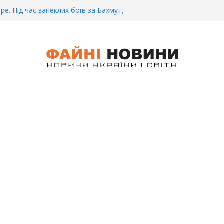
 Біль. На Бахмутському напрямку,
 землю заruнув Дмитро Овчаренко.
е 20 Років.
ре. Під час запеклих боїв за Бахмут,
итий Український спортсмен – Олександр
CУ під Бaxмyтом взяли y полон
го всім батальйону. Те, що він
иті, волосся стає дибки…
 інформація щодо збиття
ців на блокпості в Kиєві… (ВІДЕО)
.. Вночі у Києві водій на шаленій
кпосту збив двох військових. Деталі