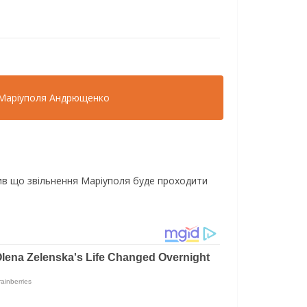
а Маріуполя Андрющенко
ив що звільнення Маріуполя буде проходити