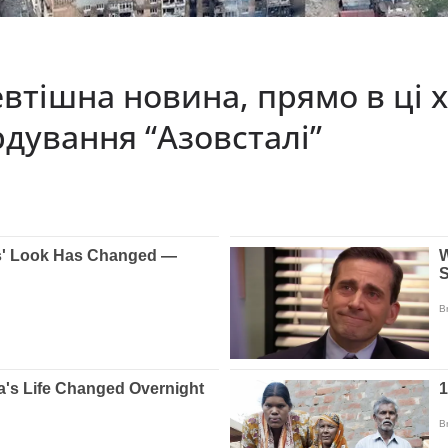
евтішна новина, прямо в ці
дування “Азовсталі”