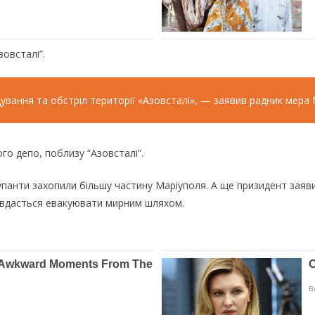
овсталі”.
ування та обстріл території «Азовсталі», — заявив радник мер
го депо, поблизу “Азовсталі”.
упанти захопили більшу частину Маріуполя. А ще призидент заяв
в вдасться евакуювати мирним шляхом.