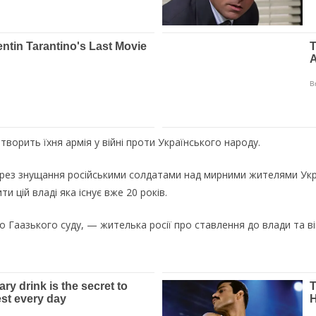
 творить їхня армія у війні проти Українського народу.
рез знущання російськими солдатами над мирними жителями Украї
и цій владі яка існує вже 20 років.
о Гаазького суду, — жителька росії про ставлення до влади та ві