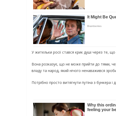
У жительки росії стався крик душі через те, що
Вона розказує, що не може прийти до тями, че
владу та народ, який нічого ненаважився зробит
Потрібно просто витягнути путіна з бункера і д