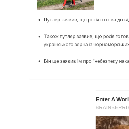
Путлер заявив, що росія готова до в
Також путлер заявив, що росія гот
українського зерна із чорноморських
Він ще заявив їм про “небезпеку нака