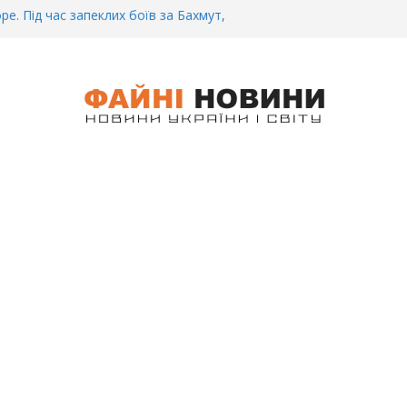
ре. Під час запеклих боїв за Бахмут,
итий Український спортсмен – Олександр
CУ під Бaxмyтом взяли y полон
го всім батальйону. Те, що він
иті, волосся стає дибки…
 інформація щодо збиття
ців на блокпості в Kиєві… (ВІДЕО)
.. Вночі у Києві водій на шаленій
кпосту збив двох військових. Деталі
 Біль. На Бахмутському напрямку,
 землю заruнув Дмитро Овчаренко.
е 20 Років.