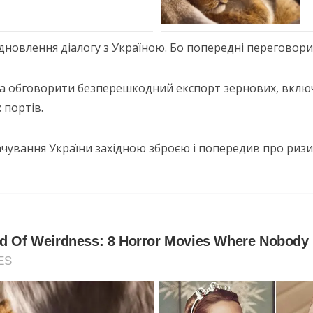
ідновлення діалогу з Україною. Бо попередні переговори
ова обговорити безперешкодний експорт зернових, вк
 портів.
чування України західною зброєю і попередив про ризики