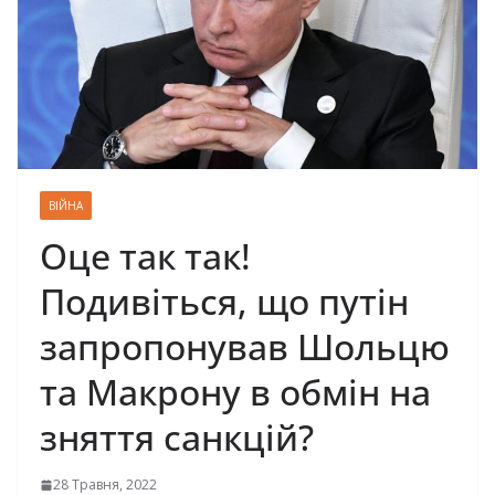
ВІЙНА
Оце так так!
Подивіться, що путін
запропонував Шольцю
та Макрону в обмін на
зняття санкцій?
28 Травня, 2022