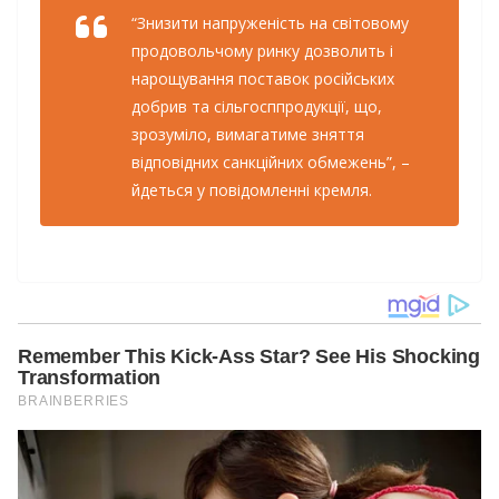
“Знизити напруженість на світовому
продовольчому ринку дозволить і
нарощування поставок російських
добрив та сільгосппродукції, що,
зрозуміло, вимагатиме зняття
відповідних санкційних обмежень”, –
йдеться у повідомленні кремля.