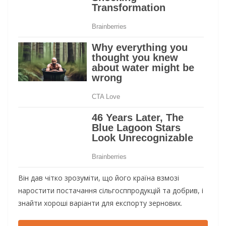
Він дав чітко зрозуміти, що його країна взмозі
наростити постачання сільгосппродукцій та добрив, і
знайти хороші варіанти для експорту зернових.