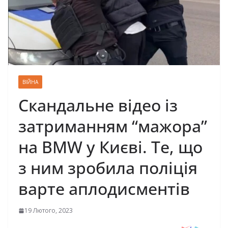
ВІЙНА
Скандальне відео із
затриманням “мажора”
на BMW у Києві. Те, що
з ним зробила поліція
варте аплодисментів
19 Лютого, 2023