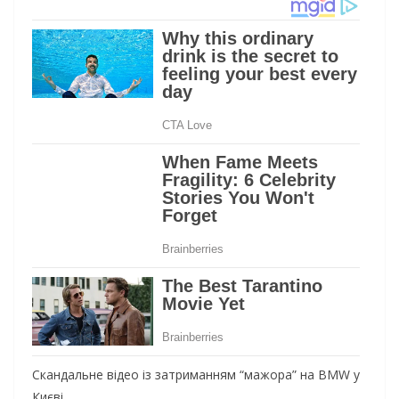
Скандальне відео із затриманням “мажора” на BMW у
Києві.