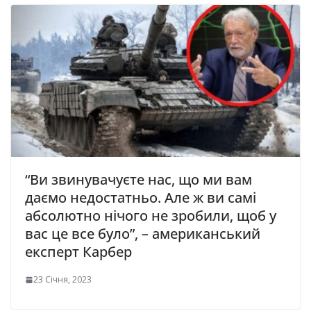
“Ви звинувачуєте нас, що ми вам
даємо нeдoстaтньо. Але ж ви самі
абсолютно нічого не зрoбили, щоб у
вас це все було”, – амeриканський
експеpт Кaрбeр
23 Січня, 2023