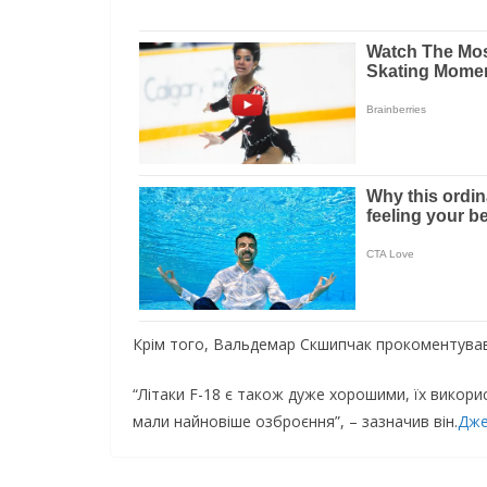
Крім того, Вальдемар Скшипчак прокоментував 
“Літаки F-18 є також дуже хорошими, їх викорис
мали найновіше озброєння”, – зазначив він.
Дже