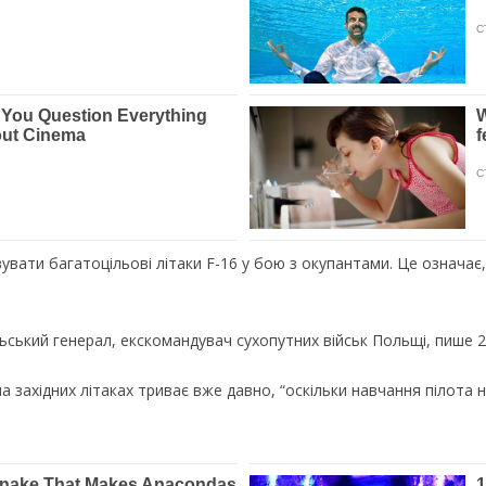
вувати багатоцільові літаки F-16 у бою з окупантами. Це означа
ський генерал, екскомандувач сухопутних військ Польщі, пише 2
на західних літаках триває вже давно, “оскільки навчання пілота 