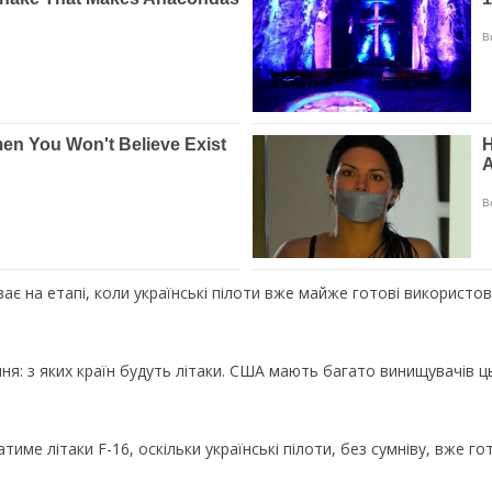
є на етапі, коли українські пілоти вже майже готові використов
я: з яких країн будуть літаки. США мають багато винищувачів цьо
тиме літаки F-16, оскільки українські пілоти, без сумніву, вже гот