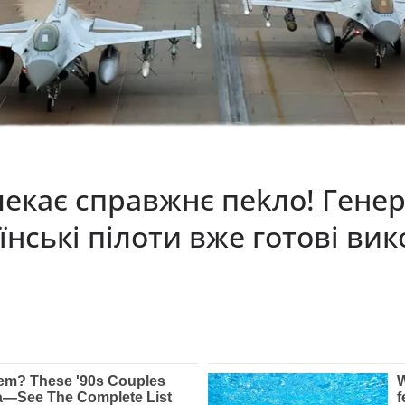
чекає справжнє пеkло! Гене
їнські пілоти вже готові вик