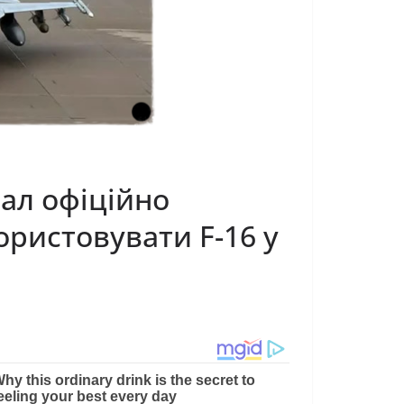
рал офіційно
ористовувати F-16 у