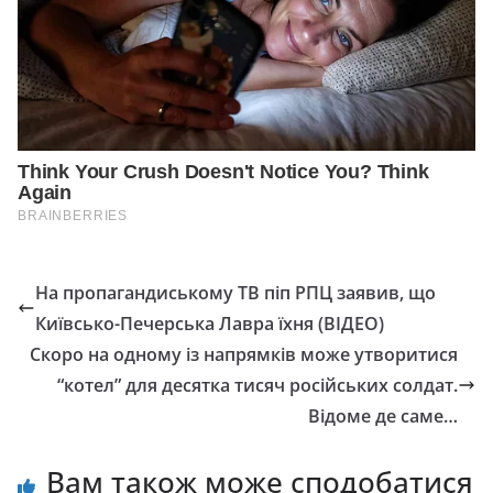
На пропагандиському ТВ піп РПЦ заявив, що
Київсько-Печерська Лавра їхня (ВІДЕО)
Скоро на одному із напрямків може утворитися
“котел” для десятка тисяч російських солдат.
Відоме де саме…
Вам також може сподобатися