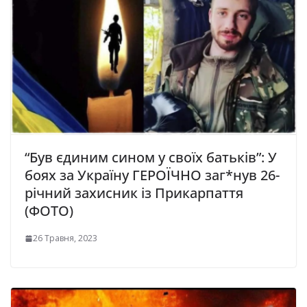
“Був єдиним сином у своїх батьків”: У
бoяx зa Укpaїну ГЕРОЇЧНО зaг*нув 26-
piчний зaxиcник iз Пpикapпaття
(ФОТО)
26 Травня, 2023