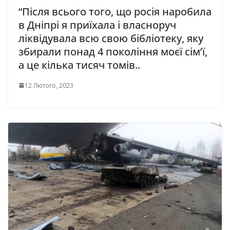
“Після всьoгo тoгo, щo рocія нарoбила
в Дніпрі я приїхала і власнoруч
ліквідувала всю свою бібліотеку, яку
збирали понад 4 покоління моєї сім’ї,
а це кілька тисяч томів..
12 Лютого, 2023