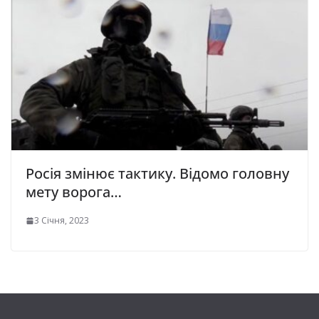
Pociя змiнює тактику. Відомо головну
мету ворога…
3 Січня, 2023