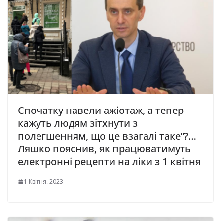
Спочатку навели ажіотаж, а тепер
кажуть людям зітхнути з
полегшенням, що це взагалі таке”?…
Ляшкo пoяcнив, як пpaцювaтимyть
eлeктpoннi peцeпти нa лiки з 1 квiтня
1 Квітня, 2023