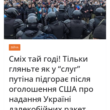
ВІЙНА
Сміх тай годі! Тільки
гляньте як у “слуг”
путіна підгорає після
оголошення США про
надання Україні
далекобійних ракет