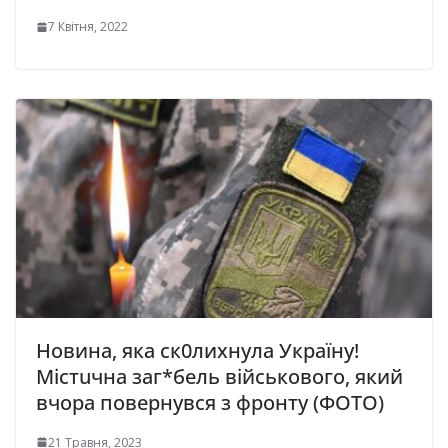
7 Квітня, 2022
Новина, яка ск0лихнула Україну!
Містuчна заг*бель військового, який
вчора повеpнувся з фpонту (ФОТО)
21 Травня, 2023