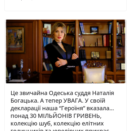
Це звичайна Одеська суддя Наталія
Богацька. А тепер УВАГА. У своїй
декларації наша “Героїня” вказала…
понад 30 МІЛЬЙОНІВ ГРИВЕНЬ,
колекцію шуб, колекцію елітних
годинників та ювелірних прикрас,