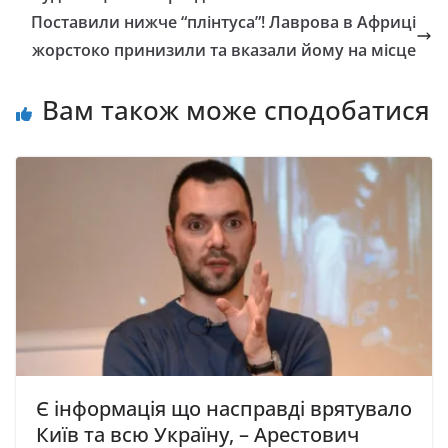
Поставили нижче “плінтуса”! Лавpова в Афpиці
жоpстоко пpинизили та вказали йому на місце
Вам також може сподобатися
Є інформація що насправді врятувало
Київ та всю Україну, – Арестович