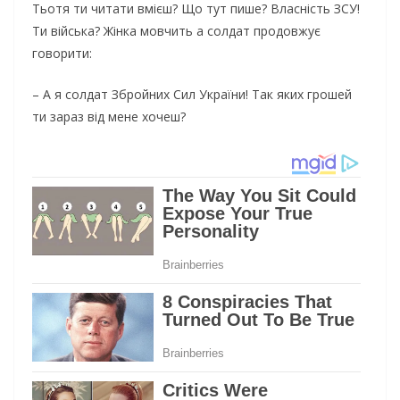
Тьотя ти читати вмієш? Що тут пише? Власність ЗСУ!
Ти війська? Жінка мовчить а солдат продовжує
говорити:
– А я солдат Збройних Сил України! Так яких грошей
ти зараз від мене хочеш?