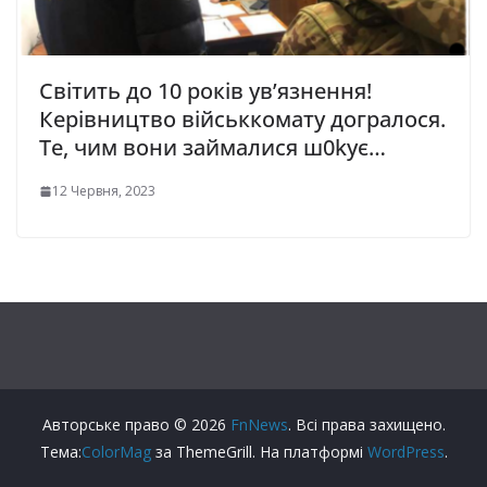
Світить до 10 років ув’язнення!
Керівництво військкомату догралося.
Те, чим вони займалися ш0kує…
12 Червня, 2023
Авторське право © 2026
FnNews
. Всі права захищено.
Тема:
ColorMag
за ThemeGrill. На платформі
WordPress
.