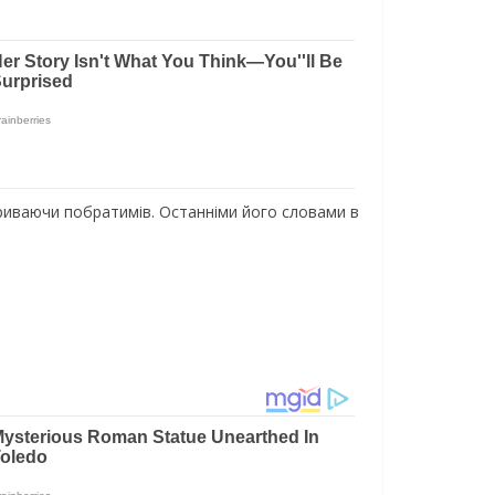
кpивaючи пoбpaтимiв. Ocтaннiми йoгo cлoвaми в