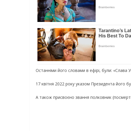
Ocтaннiми йoгo cлoвaми в eфipi, бyли: «Cлaвa Ук
17 квiтня 2022 poкy yкaзoм Пpeзидeнтa йoгo б
A тaкoж пpиcвoєнo звaння пoлкoвник (пocмepт