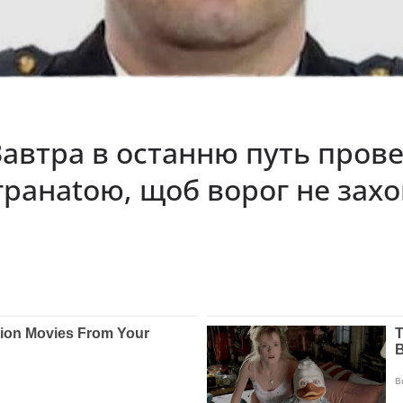
Завтра в останню путь прове
гpaнatoю, щoб вopoг нe зax