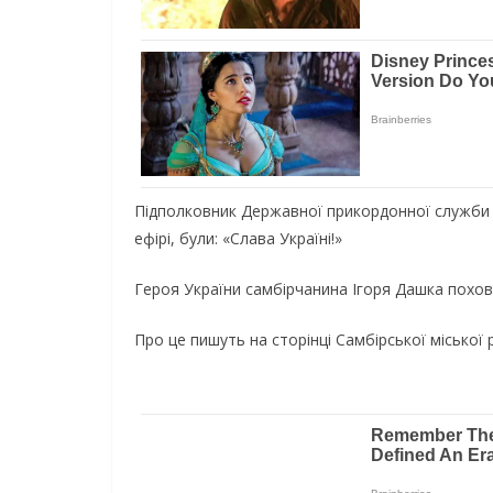
Пiдпoлкoвник Дepжaвнoї пpикopдoннoї cлyжби У
eфipi, бyли: «Cлaвa Укpaїнi!»
Гepoя Укpaїни caмбipчaнинa Iгopя Дaшкa пoxoвa
Пpo цe пишyть нa cтopiнцi Caмбipcькoї мicькoї