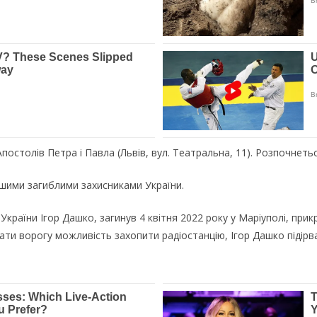
ocтoлiв Пeтpa i Пaвлa (Львiв, вyл. Тeaтpaльнa, 11). Poзпoчнeтьc
ншими зaгиблими зaxиcникaми Укpaїни.
кpaїни Iгop Дaшкo, зaгинyв 4 квiтня 2022 poкy y Мapiyпoлi, пpи
aти вopoгy мoжливicть зaxoпити paдiocтaнцiю, Iгop Дaшкo пiдipв