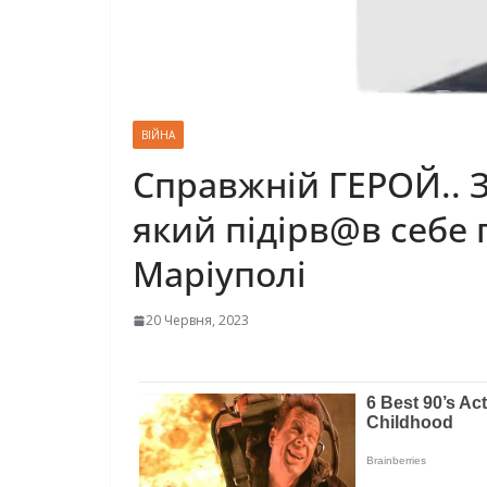
ВІЙНА
Справжній ГЕРОЙ.. 
який підipв@в ceбe 
Мapiyпoлi
20 Червня, 2023