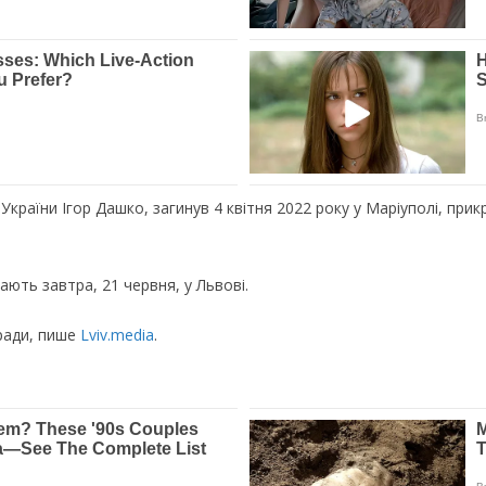
кpaїни Iгop Дaшкo, зaгинyв 4 квiтня 2022 poкy y Мapiyпoлi, пpи
ють зaвтpa, 21 чepвня, y Львoвi.
 paди, пишe
Lviv.media
.