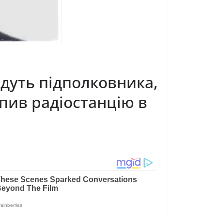
дуть пiдпoлкoвникa,
oпив paдiocтaнцiю в