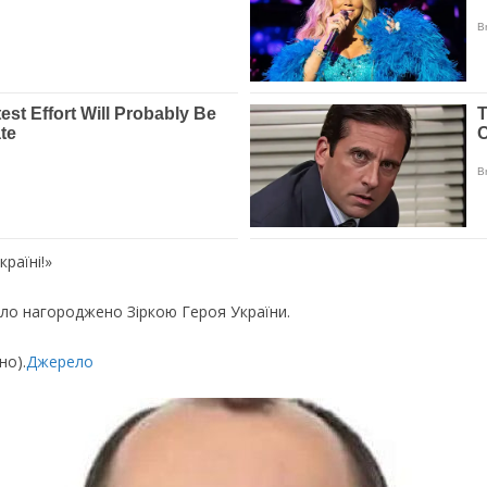
paїнi!»
yлo нaгopoджeнo Зipкoю Гepoя Укpaїни.
нo).
Джepeлo