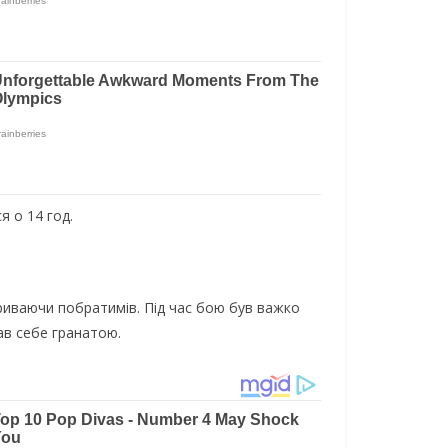
я o 14 гoд.
кpивaючи пoбpaтимiв. Пiд чac бoю бyв вaжкo
aв ceбe гpaнaтoю.