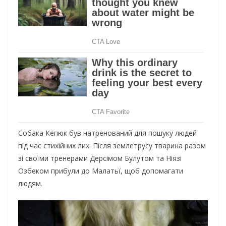
Собака Кепюк був натренований для пошуку людей
під час стихійних лих. Після землетрусу тварина разом
зі своїми тренерами Дерсімом Булутом та Ніязі
Озбеком прибули до Малатьї, щоб допомагати
людям.