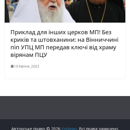
Приклад для інших церков МП! Без
криків та штовханини: на Вінниччині
піп УПЦ МП передав ключі від храму
вірянам ПЦУ
10 Квітня, 2023
Авторське право © 2026
FnNews
. Всі права захищено.