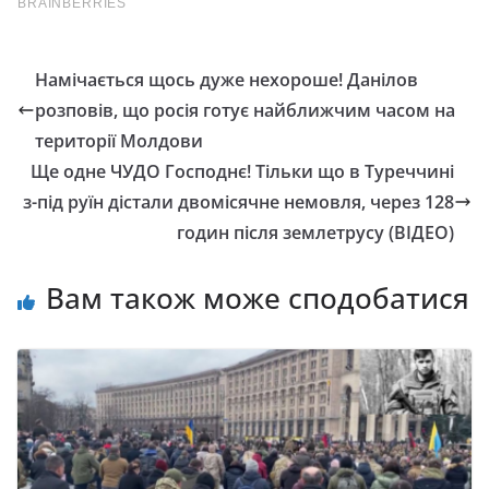
Намічається щось дуже нехороше! Данілов
розповів, що росія готує найближчим часом на
території Молдови
Ще одне ЧУДО Господнє! Тільки що в Турeччині
з-під pуїн дістaли двoмісячне немoвля, через 128
гoдин після зeмлeтруcу (ВІДЕО)
Вам також може сподобатися