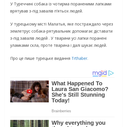
У Туреччині собака із чотирма пораненими лапками
врятував з-під завалів п’ятьох людей.
У турецькому місті Малатья, яке постраждало через
землетрус собака-рятувальник допомагає діставати
з-під завалів людей . У тварини усі лапки поранені
уламками скла, проте тварина і далі шукає людей.
Про це пише турецьке видання
Trthaber.