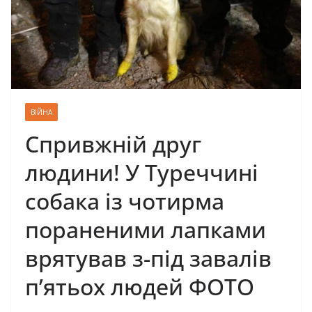
ВІЙНА
Спривжній друг
людини! У Туреччині
собака із чотирма
пораненими лапками
врятував з-під завалів
п’ятьох людей ФОТО