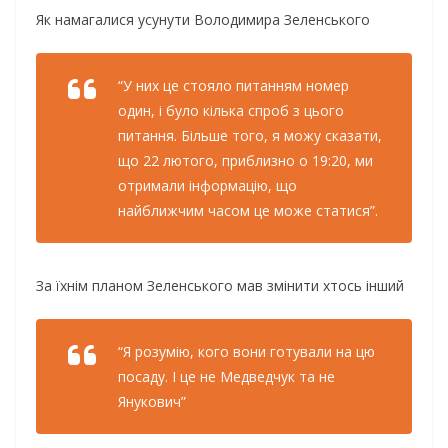
Як намагалися усунути Володимира Зеленського
“У них це стояло питанням номер
один, і було кілька спроб з цього
питання. Більше того, я можу сказати,
що 22 лютого, приблизно о 19:20, ми
отримали інформацію, що
найближчим часом це може статися”.
За їхнім планом Зеленського мав змінити хтось інший
“Я розумію, кого вони готували на цю
посаду. І це не Медведчук та не
Янукович”