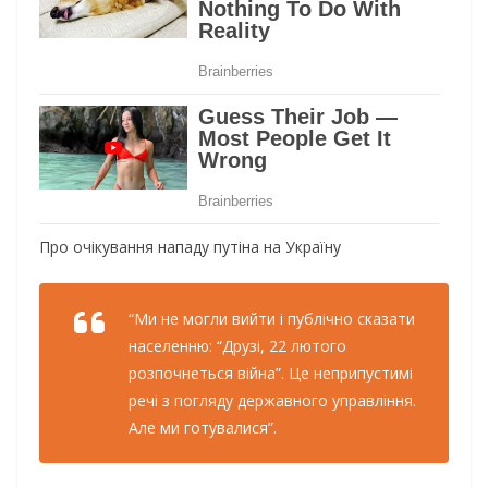
Про очікування нападу путіна на Україну
“Ми не могли вийти і публічно сказати
населенню: “Друзі, 22 лютого
розпочнеться війна”. Це неприпустимі
речі з погляду державного управління.
Але ми готувалися”.