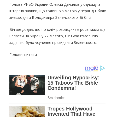
Голова РНБО України Олексій Данилов у одному із
інтерв’ю заявив, що головною метою у перші дні було
знешкодити Володимира Зеленського. Бі-бі-сі
Він ще додав, що по їхнім розрахункам росія мала ще
напасти на Україну 22 лютого, і їхньою головною
задачею було усунення президенти Зеленського.
Головні цитати: