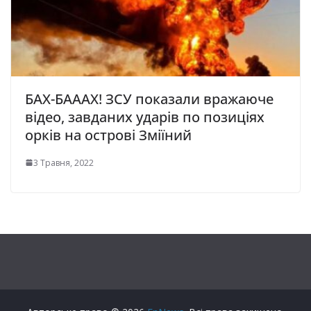
БАХ-БАААХ! ЗСУ показали вражаюче
відео, завданих ударів по позиціях
орків на острові Зміїний
3 Травня, 2022