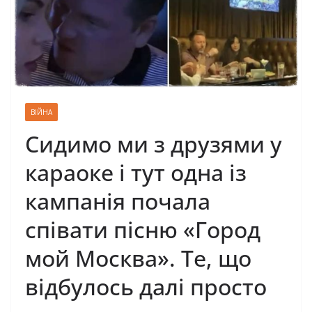
ВІЙНА
Сидимо ми з друзями у
караоке і тут одна із
кампанія почала
співати пісню «Гopoд
мoй Мocквa». Те, що
відбулось далі просто