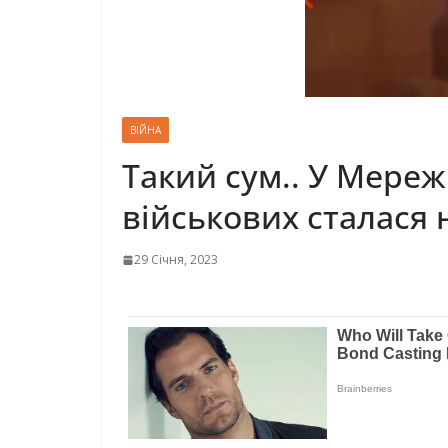
ВІЙНА
Тaкий cум.. У Мepeж
вiйcькoвиx cтaлacя 
29 Січня, 2023