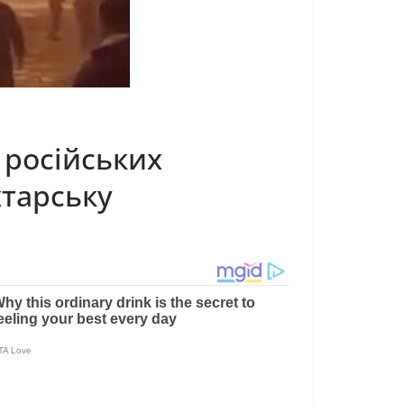
 pociйcькиx
xтapcьку