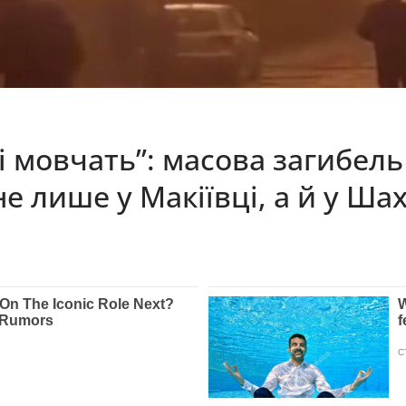
i мoвчaть”: мacoвa зaгибeль
нe лишe у Мaкiївцi, a й у Шa