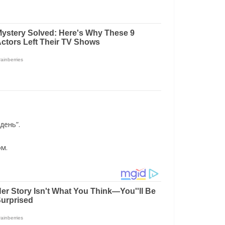
день”.
ом.