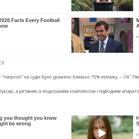
СЕ.
“Harpoon” на судні було уражено близько 70% екіпажу, – ОК “Пів
уксир, а рятівник із водолазним комплексом і підводним апарат